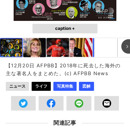
caption +
作成中
画像作成中
【12月20日 AFPBB】2018年に死去した海外の
主な著名人をまとめた。(c) AFPBB News
ニュース
ライフ
写真特集
図解
関連記事