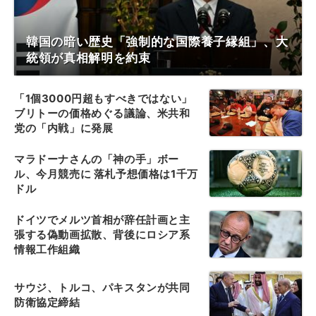
韓国の暗い歴史「強制的な国際養子縁組」、大
統領が真相解明を約束
「1個3000円超もすべきではない」
ブリトーの価格めぐる議論、米共和
党の「内戦」に発展
マラドーナさんの「神の手」ボー
ル、今月競売に 落札予想価格は1千万
ドル
ドイツでメルツ首相が辞任計画と主
張する偽動画拡散、背後にロシア系
情報工作組織
サウジ、トルコ、パキスタンが共同
防衛協定締結