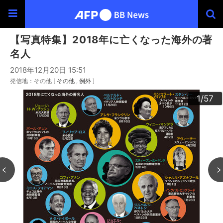
【写真特集】2018年に亡くなった海外の著
名人
2018年12月20日 15:51
発信地：その他 [
その他
例外
]
30
33
34
36
39
40
43
44
46
49
20
23
24
26
29
32
35
37
38
42
45
47
48
50
53
54
56
22
25
27
28
52
55
57
10
13
14
16
19
31
41
12
15
17
18
21
51
11
3
4
6
9
2
5
7
8
1
/57
/57
/57
/57
/57
/57
/57
/57
/57
/57
/57
/57
/57
/57
/57
/57
/57
/57
/57
/57
/57
/57
/57
/57
/57
/57
/57
/57
/57
/57
/57
/57
/57
/57
/57
/57
/57
/57
/57
/57
/57
/57
/57
/57
/57
/57
/57
/57
/57
/57
/57
/57
/57
/57
/57
/57
/57