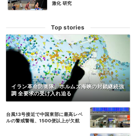
激化 研究
Top stories
イラン革命防衛隊、ホルムズ海峡の封鎖継続強
調 全要求の受け入れ迫る
台風13号接近で中国東部に最高レベ
ルの警戒警報、1500便以上が欠航