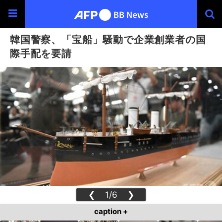
韓国警察、「宝船」騒動で企業創業者の国
際手配を要請
❮
1/6
❯
caption +