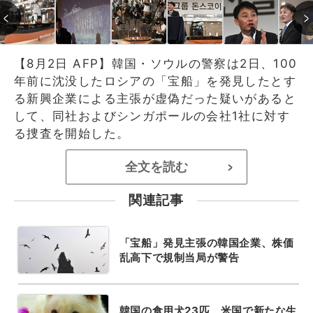
【8月2日 AFP】韓国・ソウルの警察は2日、100
年前に沈没したロシアの「宝船」を発見したとす
る新興企業による主張が虚偽だった疑いがあると
して、同社およびシンガポールの会社1社に対す
る捜査を開始した。
全文を読む
>
関連記事
「宝船」発見主張の韓国企業、株価
乱高下で規制当局が警告
韓国の食用犬23匹、米国で新たな生