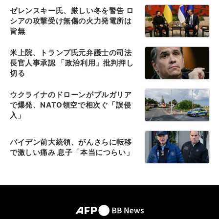
ゼレンスキー氏、厳しい冬を警告 ロ
シアの攻撃受け無傷の火力発電所は
皆無
米上院、トランプ氏元弁護士の司法
長官人事承認 「政治利用」批判押し
切る
ウクライナのドローンがブルガリア
で爆発、NATO領空で相次ぐ「誤侵
入」
バイデン前大統領、がんさらに転移
で激しい痛み 息子「本当につらい」