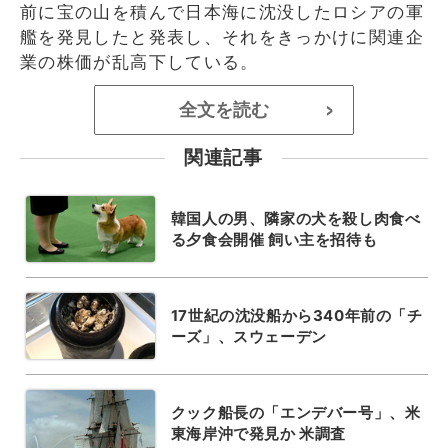
前に宝の山を積んで日本海に沈没したロシアの軍
艦を発見したと発表し、それをきっかけに関連企
業の株価が乱高下している。
全文を読む
>
関連記事
韓国人の男、隣家の犬を殺し肉食べ
る夕食会開催 飼い主を招待も
17世紀の沈没船から340年前の「チ
ーズ」、スウェーデン
クック船長の「エンデバー号」、米
東海岸沖で発見か 米調査