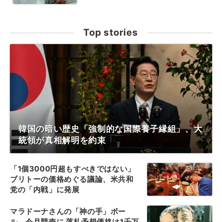
Top stories
韓国の暗い歴史「強制的な国際養子縁組」、大
統領が真相解明を約束
「1個3000円超もすべきではない」
ブリトーの価格めぐる議論、米共和
党の「内戦」に発展
マラドーナさんの「神の手」ボー
ル、今月競売に 落札予想価格は1千万