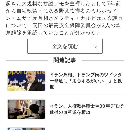
起きた大規模な抗議デモを主導したとして7年前
から自宅軟禁下にある野党指導者のミルホセイ
ン・ムサビ元首相とメフディ・カルビ元国会議長
について、同国の最高安全保障委員会が2人の軟
禁解除を承認していたことが分かった。
全文を読む
>
関連記事
イラン外相、トランプ氏のツイッタ
ー脅迫に「用心するがいい！」と反
撃
イラン、人権派弁護士や09年デモで
逮捕の改革派を釈放