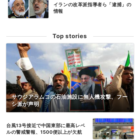
イランの改革派指導者ら「逮捕」の
情報
Top stories
サウジアラムコの石油施設に無人機攻撃、フー
シ派が声明
台風13号接近で中国東部に最高レベ
ルの警戒警報、1500便以上が欠航