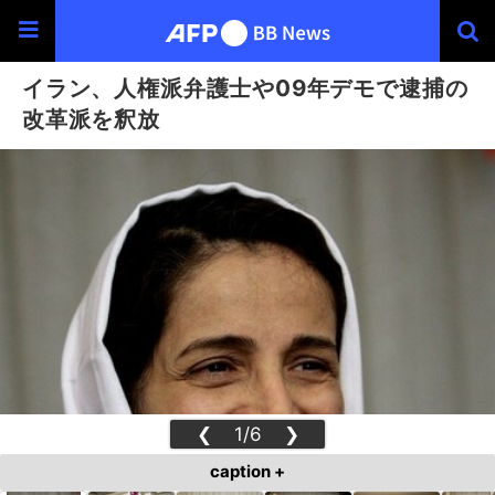
イラン、人権派弁護士や09年デモで逮捕の
改革派を釈放
❮
1/6
❯
caption +