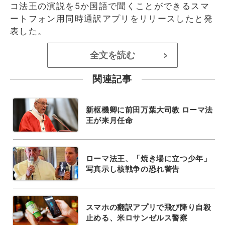
コ法王の演説を5か国語で聞くことができるスマ
ートフォン用同時通訳アプリをリリースしたと発
表した。
全文を読む
>
関連記事
新枢機卿に前田万葉大司教 ローマ法
王が来月任命
ローマ法王、「焼き場に立つ少年」
写真示し核戦争の恐れ警告
スマホの翻訳アプリで飛び降り自殺
止める、米ロサンゼルス警察