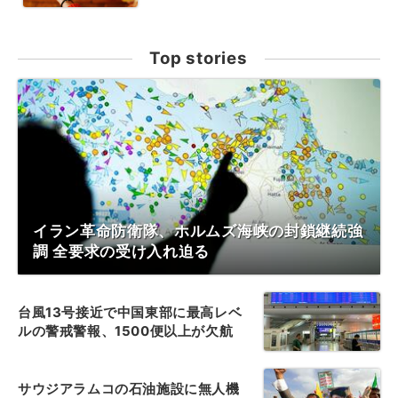
Top stories
イラン革命防衛隊、ホルムズ海峡の封鎖継続強
調 全要求の受け入れ迫る
台風13号接近で中国東部に最高レベ
ルの警戒警報、1500便以上が欠航
サウジアラムコの石油施設に無人機