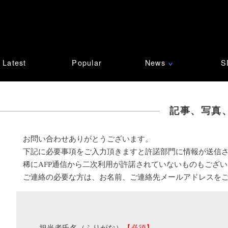
Latest
Popular
News
S
∨
記事、写真
お問い合わせありがとうございます。
下記に必要事項をご入力頂きますと許諾部門に情報が送信
稀にAFP通信から二次利用が許諾されていないものもござ
ご連絡の必要な方は、お名前、ご連絡先メールアドレスを