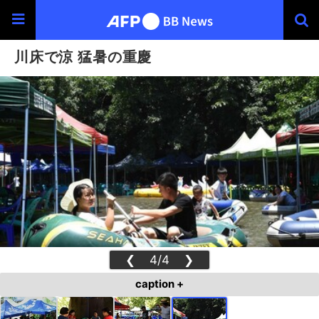
川床で涼 猛暑の重慶
❮
4/4
❯
caption +