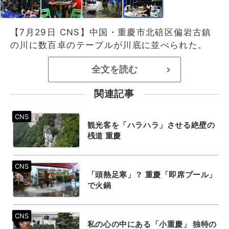
【7月29日 CNS】中国・重慶市北碚区偏岩古鎮
の川に数百卓のテーブルが川底に並べられた。
全文を読む
>
関連記事
観光客を「ハラハラ」させる絶壁の
桟道 重慶
「頭熱足寒」？ 重慶「即席プール」
で火鍋
私の心の中にある「小重慶」 独特の