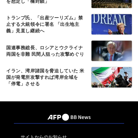
を想定し「橋封鎖」
トランプ氏、「出産ツーリズム」禁
止する大統領令に署名 「出生地主
義」見直し継続へ
国連事務総長、ロシアとウクライナ
両国を非難 民間人狙った攻撃めぐり
イラン、湾岸諸国を脅迫していた 米
国が発電所攻撃すれば湾岸全域を
「停電」させる
サイトからのお知らせ