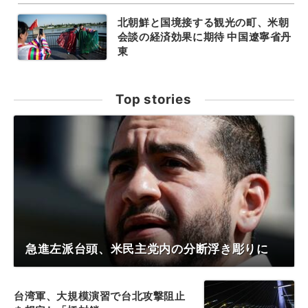
北朝鮮と国境接する観光の町、米朝
会談の経済効果に期待 中国遼寧省丹
東
Top stories
急進左派台頭、米民主党内の分断浮き彫りに
台湾軍、大規模演習で台北攻撃阻止