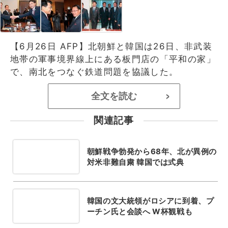
【6月26日 AFP】北朝鮮と韓国は26日、非武装
地帯の軍事境界線上にある板門店の「平和の家」
で、南北をつなぐ鉄道問題を協議した。
全文を読む
>
関連記事
朝鮮戦争勃発から68年、北が異例の
対米非難自粛 韓国では式典
韓国の文大統領がロシアに到着、プ
ーチン氏と会談へ W杯観戦も