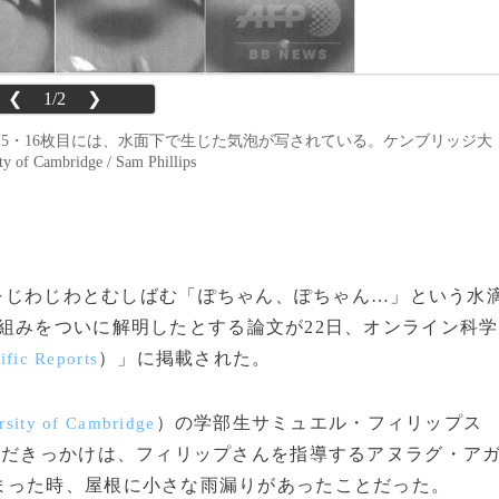
❮
1/2
❯
5・16枚目には、水面下で生じた気泡が写されている。ケンブリッジ大
Cambridge / Sam Phillips
精神をじわじわとむしばむ「ぽちゃん、ぽちゃん…」という水
組みをついに解明したとする論文が22日、オンライン科学
）」に掲載された。
ific Reports
）の学部生サミュエル・フィリップス
rsity of Cambridge
んだきっかけは、フィリップさんを指導するアヌラグ・ア
まった時、屋根に小さな雨漏りがあったことだった。