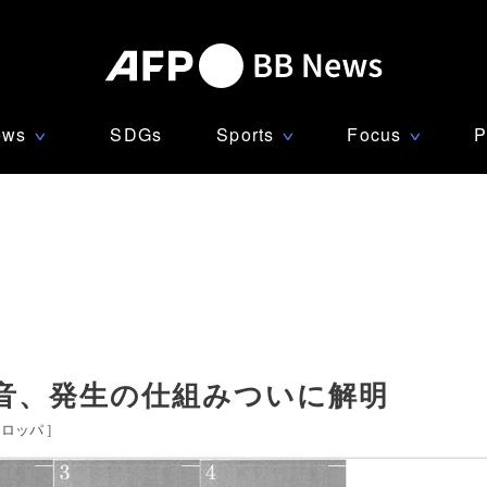
ews
SDGs
Sports
Focus
P
∨
∨
∨
音、発生の仕組みついに解明
ーロッパ
]