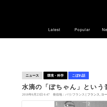
Latest
Popular
N
ニュース
環境・科学
こぼれ話
水滴の「ぽちゃん」という
2018年6月23日 6:47
発信地：パリ/フランス [
フランス
ヨ