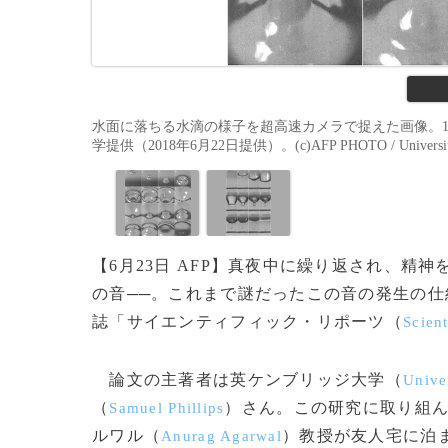
水面に落ちる水滴の様子を超高速カメラで捉えた画像。1
学提供（2018年6月22日提供）。(c)AFP PHOTO / University of 
【6月23日 AFP】真夜中に繰り返され、
の音──。これまで謎だったこの音の発生の仕
誌「サイエンティフィック・リポーツ（
Scient
論文の主著者は英ケンブリッジ大学（
Unive
（
）さん。この研究に取り組
Samuel Phillips
ルワル（
）教授が友人宅に泊
Anurag Agarwal