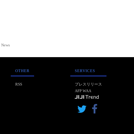
News
OTHER
SERVICES
RSS
プレスリリース
AFP WAA