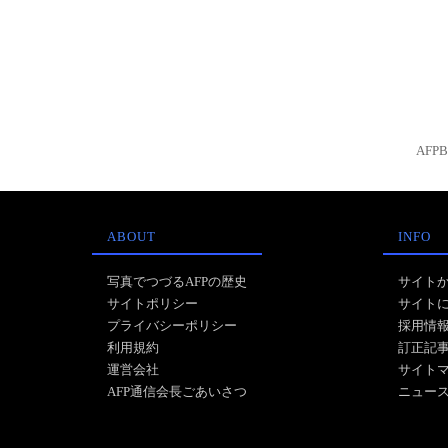
AFP
ABOUT
INFO
写真でつづるAFPの歴史
サイト
サイトポリシー
サイト
プライバシーポリシー
採用情
利用規約
訂正記
運営会社
サイト
AFP通信会長ごあいさつ
ニュー