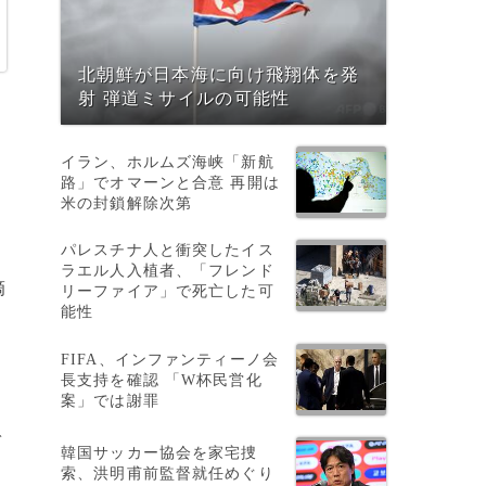
北朝鮮が日本海に向け飛翔体を発
射 弾道ミサイルの可能性
イラン、ホルムズ海峡「新航
路」でオマーンと合意 再開は
米の封鎖解除次第
パレスチナ人と衝突したイス
ラエル人入植者、「フレンド
滴
リーファイア」で死亡した可
能性
FIFA、インファンティーノ会
長支持を確認 「W杯民営化
案」では謝罪
ガ
韓国サッカー協会を家宅捜
索、洪明甫前監督就任めぐり