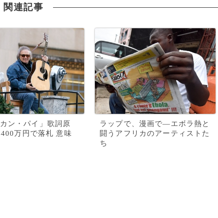
関連記事
カン・パイ」歌詞原
ラップで、漫画で―エボラ熱と
4400万円で落札 意味
闘うアフリカのアーティストた
ち