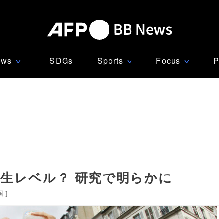
ews
SDGs
Sports
Focus
P
∨
∨
∨
生レベル？ 研究で明らかに
国
]