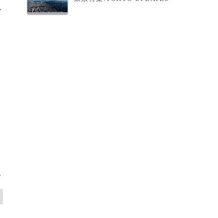
レ
ク
>