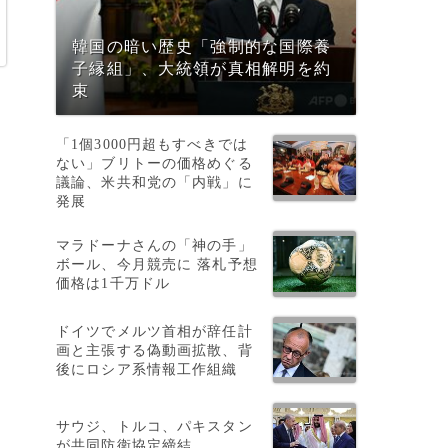
韓国の暗い歴史「強制的な国際養
子縁組」、大統領が真相解明を約
束
「1個3000円超もすべきでは
ない」ブリトーの価格めぐる
こ
議論、米共和党の「内戦」に
発展
マラドーナさんの「神の手」
ボール、今月競売に 落札予想
価格は1千万ドル
ドイツでメルツ首相が辞任計
画と主張する偽動画拡散、背
後にロシア系情報工作組織
の
サウジ、トルコ、パキスタン
が共同防衛協定締結