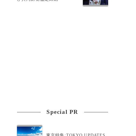
ヒ
Special PR
東京特集:TOKYO UPDATES