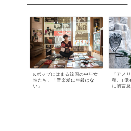
Kポップにはまる韓国の中年女
「アメリ
性たち、「音楽愛に年齢はな
稿、1億
い」
に初言及