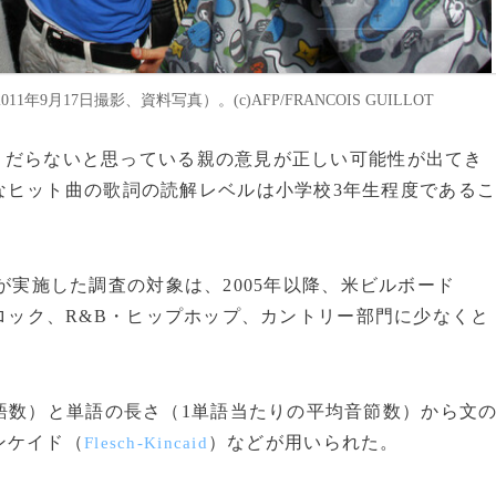
月17日撮影、資料写真）。(c)AFP/FRANCOIS GUILLOT
をくだらないと思っている親の意見が正しい可能性が出てき
なヒット曲の歌詞の読解レベルは小学校3年生程度である
が実施した調査の対象は、2005年以降、米ビルボード
ロック、R&B・ヒップホップ、カントリー部門に少なくと
語数）と単語の長さ（1単語当たりの平均音節数）から文
ンケイド（
）などが用いられた。
Flesch-Kincaid