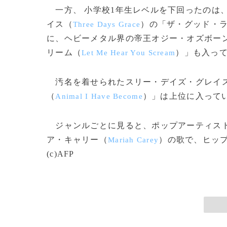
一方、 小学校1年生レベルを下回ったのは
イス（
）の「ザ・グッド・
Three Days Grace
に、ヘビーメタル界の帝王オジー・オズボー
リーム（
）」も入っ
Let Me Hear You Scream
汚名を着せられたスリー・デイズ・グレイス
（
）」は上位に入って
Animal I Have Become
ジャンルごとに見ると、ポップアーティスト
ア・キャリー（
）の歌で、ヒッ
Mariah Carey
(c)AFP