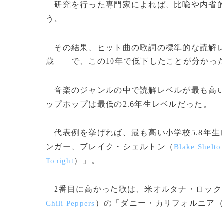
研究を行った専門家によれば、比喩や内省的
う。
その結果、ヒット曲の歌詞の標準的な読解レ
歳――で、この10年で低下したことが分かっ
音楽のジャンルの中で読解レベルが最も高いの
ップホップは最低の2.6年生レベルだった。
代表例を挙げれば、最も高い小学校5.8年
ンガー、ブレイク・シェルトン（
Blake Shelto
）」。
Tonight
2番目に高かった歌は、米オルタナ・ロック
）の「ダニー・カリフォルニア
Chili Peppers