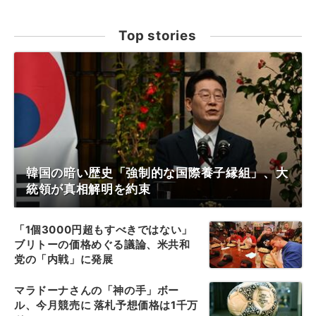
Top stories
韓国の暗い歴史「強制的な国際養子縁組」、大
統領が真相解明を約束
「1個3000円超もすべきではない」
ブリトーの価格めぐる議論、米共和
党の「内戦」に発展
マラドーナさんの「神の手」ボー
ル、今月競売に 落札予想価格は1千万