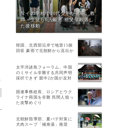
タイの学校で10代少年が発砲、教
師・生徒ら6人殺害 祖父母殺害し
た後移動
韓国、北西部沿岸で地雷15個
回収 豪雨で北朝鮮から流出か
太平洋諸島フォーラム、中国
のミサイル非難する共同声明
採択できず 親中2か国が反対
>
国連事務総長、ロシアとウク
ライナ両国を非難 民間人狙っ
た攻撃めぐり
北朝鮮指導部、夏バテ対策に
犬肉スープ「補身湯」推奨