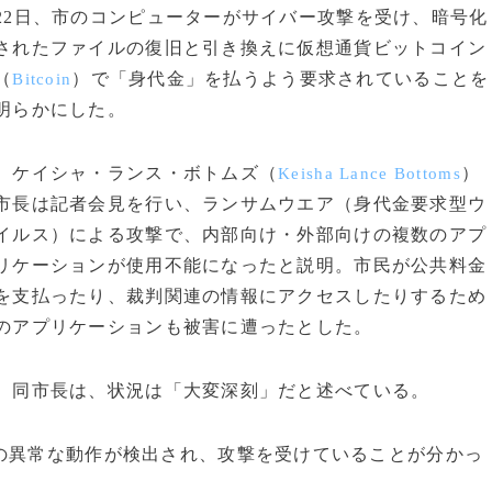
22日、市のコンピューターがサイバー攻撃を受け、暗号化
されたファイルの復旧と引き換えに仮想通貨ビットコイン
（
）で「身代金」を払うよう要求されていることを
Bitcoin
明らかにした。
ケイシャ・ランス・ボトムズ（
）
Keisha Lance Bottoms
市長は記者会見を行い、ランサムウエア（身代金要求型ウ
イルス）による攻撃で、内部向け・外部向けの複数のアプ
リケーションが使用不能になったと説明。市民が公共料金
を支払ったり、裁判関連の情報にアクセスしたりするため
のアプリケーションも被害に遭ったとした。
同市長は、状況は「大変深刻」だと述べている。
の異常な動作が検出され、攻撃を受けていることが分かっ