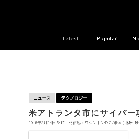
Latest
Popular
N
ニュース
テクノロジー
米アトランタ市にサイバー
2018年3月24日 5:47
発信地：ワシントンD.C./米国 [
北米
米