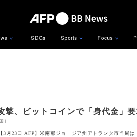
ews
SDGs
Sports
Focus
P
∨
∨
∨
攻撃、ビットコインで「身代金」要
国
]
【3月23日 AFP】米南部ジョージア州アトランタ市当局は