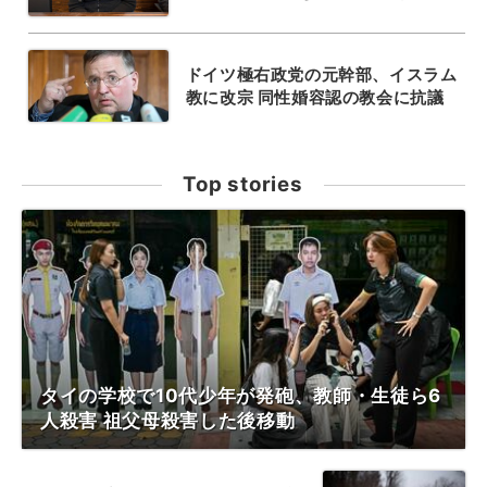
ドイツ極右政党の元幹部、イスラム
教に改宗 同性婚容認の教会に抗議
Top stories
タイの学校で10代少年が発砲、教師・生徒ら6
人殺害 祖父母殺害した後移動