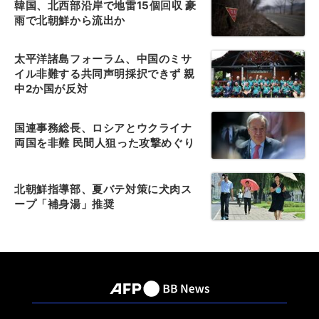
韓国、北西部沿岸で地雷15個回収 豪
雨で北朝鮮から流出か
太平洋諸島フォーラム、中国のミサ
イル非難する共同声明採択できず 親
中2か国が反対
国連事務総長、ロシアとウクライナ
両国を非難 民間人狙った攻撃めぐり
北朝鮮指導部、夏バテ対策に犬肉ス
ープ「補身湯」推奨