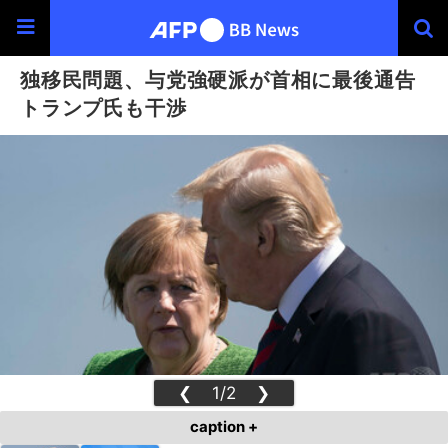
独移民問題、与党強硬派が首相に最後通告
トランプ氏も干渉
❮
1/2
❯
caption +