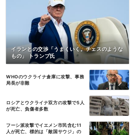
イランとの交渉「うまくいく。チェスのような
もの」 トランプ氏
WHOのウクライナ倉庫に攻撃、事務
局長が非難
ロシアとウクライナ双方の攻撃で5人
が死亡、負傷者多数
フーシ派攻撃でイエメン市民含む11
人が死亡、標的は「敵国サウジ」の