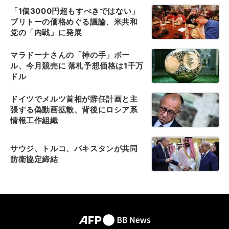
「1個3000円超もすべきではない」
ブリトーの価格めぐる議論、米共和
党の「内戦」に発展
マラドーナさんの「神の手」ボー
ル、今月競売に 落札予想価格は1千万
ドル
ドイツでメルツ首相が辞任計画と主
張する偽動画拡散、背後にロシア系
情報工作組織
サウジ、トルコ、パキスタンが共同
防衛協定締結