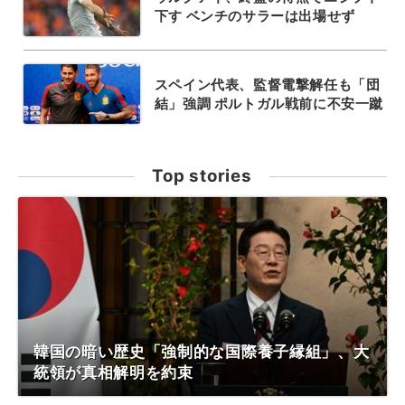
下す ベンチのサラーは出場せず
スペイン代表、監督電撃解任も「団
結」強調 ポルトガル戦前に不安一蹴
Top stories
韓国の暗い歴史「強制的な国際養子縁組」、大
統領が真相解明を約束