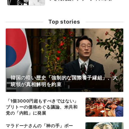
Top stories
韓国の暗い歴史「強制的な国際養子縁組」、大
統領が真相解明を約束
「1個3000円超もすべきではない」
ブリトーの価格めぐる議論、米共和
党の「内戦」に発展
マラドーナさんの「神の手」ボー