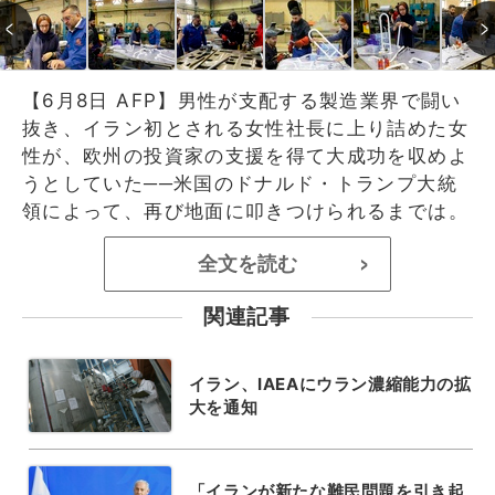
【6月8日 AFP】男性が支配する製造業界で闘い
抜き、イラン初とされる女性社長に上り詰めた女
性が、欧州の投資家の支援を得て大成功を収めよ
うとしていた──米国のドナルド・トランプ大統
領によって、再び地面に叩きつけられるまでは。
全文を読む
>
関連記事
イラン、IAEAにウラン濃縮能力の拡
大を通知
「イランが新たな難民問題を引き起