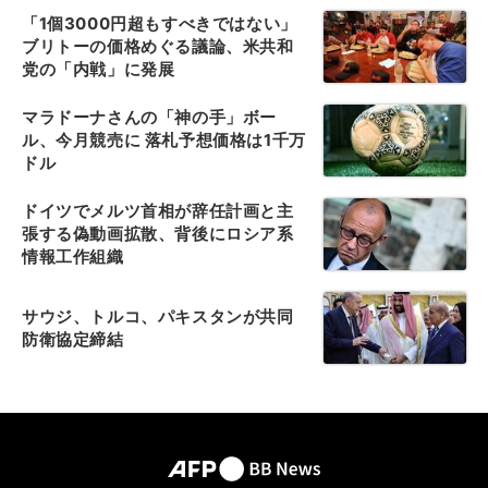
「1個3000円超もすべきではない」
ブリトーの価格めぐる議論、米共和
党の「内戦」に発展
マラドーナさんの「神の手」ボー
ル、今月競売に 落札予想価格は1千万
ドル
ドイツでメルツ首相が辞任計画と主
張する偽動画拡散、背後にロシア系
情報工作組織
サウジ、トルコ、パキスタンが共同
防衛協定締結