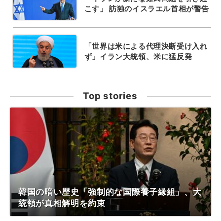
こす」 訪独のイスラエル首相が警告
「世界は米による代理決断受け入れ
ず」イラン大統領、米に猛反発
Top stories
韓国の暗い歴史「強制的な国際養子縁組」、大
統領が真相解明を約束