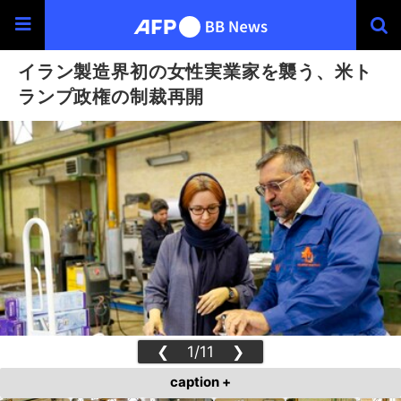
イラン製造界初の女性実業家を襲う、米ト
ランプ政権の制裁再開
❮
1/11
❯
caption +