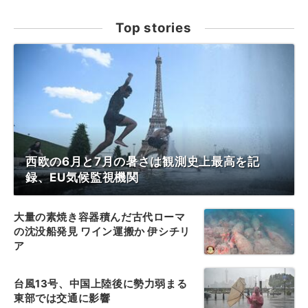
Top stories
西欧の6月と7月の暑さは観測史上最高を記
録、EU気候監視機関
大量の素焼き容器積んだ古代ローマ
の沈没船発見 ワイン運搬か 伊シチリ
ア
台風13号、中国上陸後に勢力弱まる
東部では交通に影響