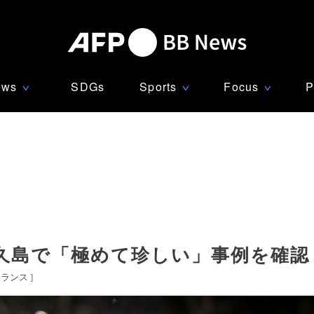
ews
SDGs
Sports
Focus
P
∨
∨
∨
久島で「極めて珍しい」事例を確認
フランス
]