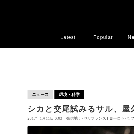
Latest
Popular
N
ニュース
環境・科学
シカと交尾試みるサル、屋
2017年1月11日 6:03
発信地：パリ/フランス [
ヨーロッパ