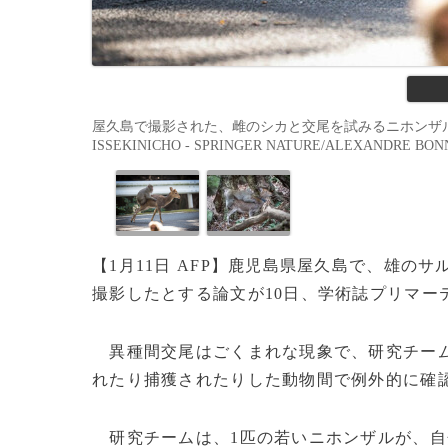
屋久島で撮影された、雌のシカと交尾を試みるニホンザル（撮影日
ISSEKINICHO - SPRINGER NATURE/ALEXANDRE BO
【1月11日 AFP】鹿児島県屋久島で、雄
撮影したとする論文が10日、学術誌プリマー
異種間交尾はごくまれな現象で、研究チーム
れたり捕獲されたりした動物間で例外的に確
研究チームは、1匹の若いニホンザルが、自