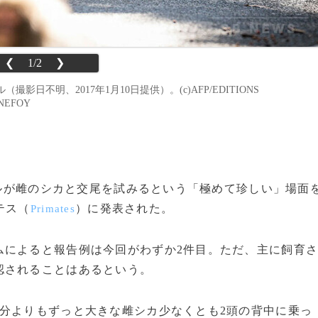
❮
1/2
❯
不明、2017年1月10日提供）。(c)AFP/EDITIONS
NNEFOY
のサルが雌のシカと交尾を試みるという「極めて珍しい」場面
テス（
）に発表された。
Primates
によると報告例は今回がわずか2件目。ただ、主に飼育
認されることはあるという。
分よりもずっと大きな雌シカ少なくとも2頭の背中に乗っ