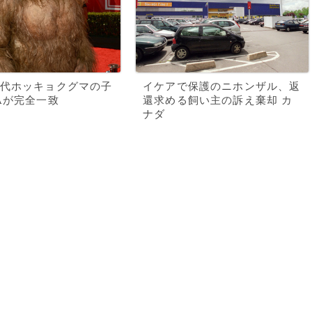
代ホッキョクグマの子
イケアで保護のニホンザル、返
Aが完全一致
還求める飼い主の訴え棄却 カ
ナダ