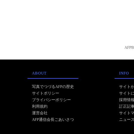
AFP
ABOUT
INFO
写真でつづるAFPの歴史
サイト
サイトポリシー
サイト
プライバシーポリシー
採用情
利用規約
訂正記
運営会社
サイト
AFP通信会長ごあいさつ
ニュー