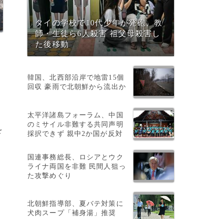
タイの学校で10代少年が発砲、教
師・生徒ら6人殺害 祖父母殺害し
た後移動
韓国、北西部沿岸で地雷15個
回収 豪雨で北朝鮮から流出か
太平洋諸島フォーラム、中国
のミサイル非難する共同声明
を
採択できず 親中2か国が反対
国連事務総長、ロシアとウク
ライナ両国を非難 民間人狙っ
さ
た攻撃めぐり
北朝鮮指導部、夏バテ対策に
犬肉スープ「補身湯」推奨