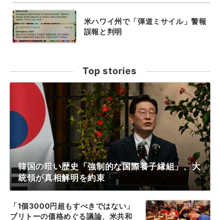
米ハワイ州で「弾道ミサイル」警報
誤報と判明
Top stories
韓国の暗い歴史「強制的な国際養子縁組」、大
統領が真相解明を約束
「1個3000円超もすべきではない」
ブリトーの価格めぐる議論、米共和