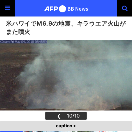
米ハワイでM6.9の地震、キラウエア火山が
また噴火
❮
10/10
❯
caption +