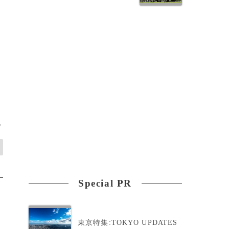
>
Special PR
東京特集:TOKYO UPDATES