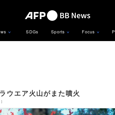
ews
SDGs
Sports
Focus
P
∨
∨
∨
キラウエア火山がまた噴火
国
]