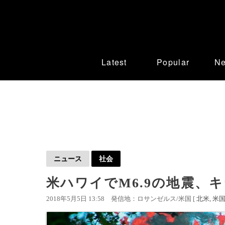
Latest
Popular
N
ニュース
社会
米ハワイでM6.9の地震、
2018年5月5日 13:58
発信地：ロサンゼルス/米国 [
北米
米