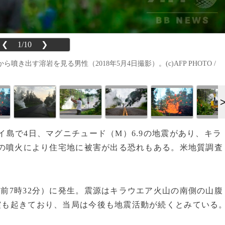
❮
1/10
❯
出す溶岩を見る男性（2018年5月4日撮影）。(c)AFP PHOTO /
ワイ島で4日、マグニチュード（M）6.9の地震があり、キラ
の噴火により住宅地に被害が出る恐れもある。米地質調査
午前7時32分）に発生。震源はキラウエア火山の南側の山腹
地震も起きており、当局は今後も地震活動が続くとみている