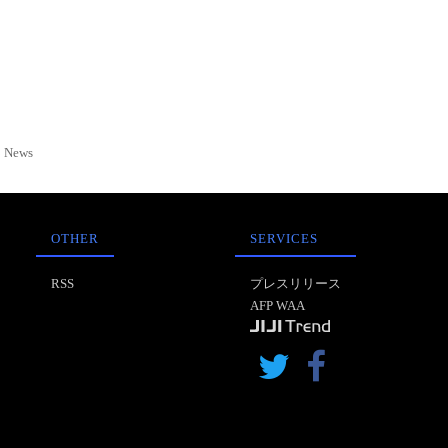
News
OTHER
SERVICES
RSS
プレスリリース
AFP WAA