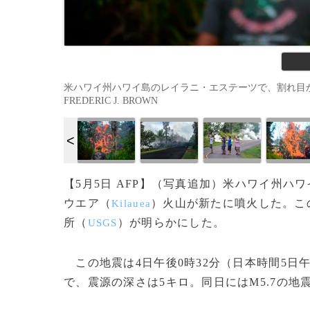
米ハワイ州ハワイ島のレイラニ・エステーツで、割れ目から噴き
FREDERIC J. BROWN
【5月5日 AFP】（写真追加）米ハワイ州ハ
ウエア（
）火山が新たに噴火した。こ
Kilauea
所（
）が明らかにした。
USGS
この地震は4日午後0時32分（日本時間5日
で、震源の深さは5キロ。同日にはM5.7の