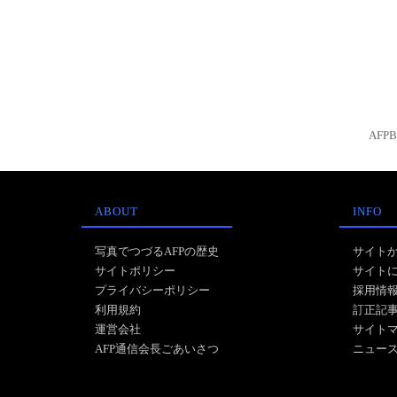
AFP
ABOUT
INFO
写真でつづるAFPの歴史
サイト
サイトポリシー
サイト
プライバシーポリシー
採用情
利用規約
訂正記
運営会社
サイト
AFP通信会長ごあいさつ
ニュー