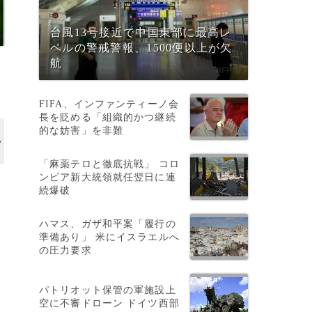
台風13号接近で中国東部に最高レ
ベルの警戒警報、1500便以上が欠
航
FIFA、インファンティーノ会
長を貶める「組織的かつ継続
的な妨害」を非難
「麻薬テロと徹底抗戦」 コロ
ンビア新大統領就任翌日に連
続爆破
ハマス、ガザ和平案「履行の
準備あり」 米にイスラエルへ
の圧力要求
。
パトリオット保管の軍施設上
空に不審ドローン ドイツ西部