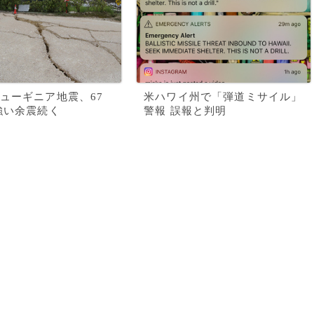
ューギニア地震、67
米ハワイ州で「弾道ミサイル」
強い余震続く
警報 誤報と判明