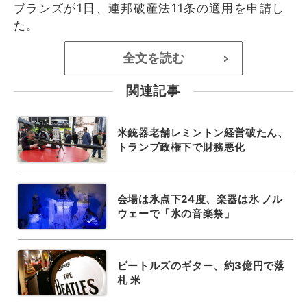
ブランズが1日、連邦破産法11条の適用を申請し
た。
全文を読む
>
関連記事
米銃器老舗レミントン経営破たん、
トランプ政権下で財務悪化
会場は氷点下24度、楽器は氷 ノル
ウェーで「氷の音楽祭」
ビートルズのギター、約3億円で落
札 米