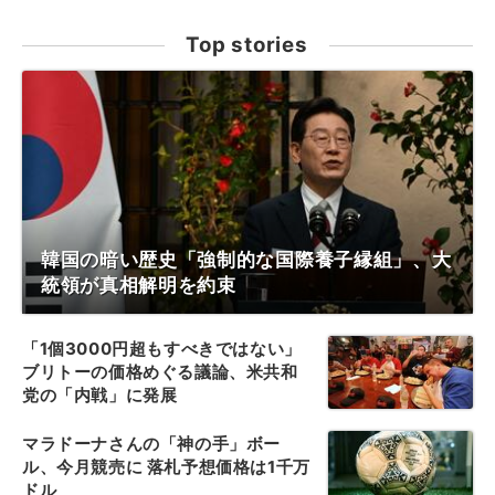
Top stories
韓国の暗い歴史「強制的な国際養子縁組」、大
統領が真相解明を約束
「1個3000円超もすべきではない」
ブリトーの価格めぐる議論、米共和
党の「内戦」に発展
マラドーナさんの「神の手」ボー
ル、今月競売に 落札予想価格は1千万
ドル