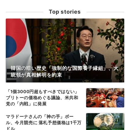
Top stories
韓国の暗い歴史「強制的な国際養子縁組」、大
統領が真相解明を約束
「1個3000円超もすべきではない」
ブリトーの価格めぐる議論、米共和
党の「内戦」に発展
マラドーナさんの「神の手」ボー
ル、今月競売に 落札予想価格は1千万
ドル