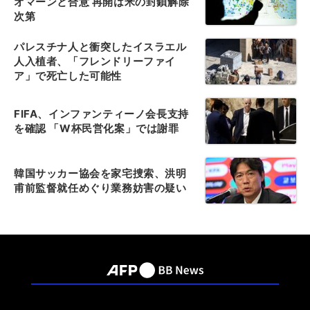
オマーンと合意 再開は米の封鎖解除
次第
パレスチナ人と衝突したイスラエル
人入植者、「フレンドリーファイ
ア」で死亡した可能性
FIFA、インファンティーノ会長支持
を確認 「W杯民営化案」では謝罪
韓国サッカー協会を家宅捜索、洪明
甫前監督就任めぐり業務妨害の疑い