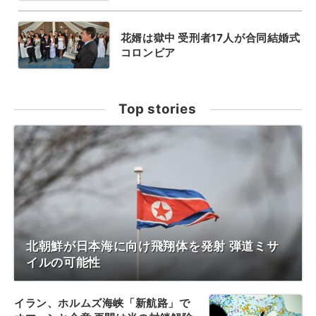
花婿は獄中 受刑者17人が合同結婚式
コロンビア
Top stories
北朝鮮が日本海に向け飛翔体を発射 弾道ミサ
イルの可能性
イラン、ホルムズ海峡「新航路」で