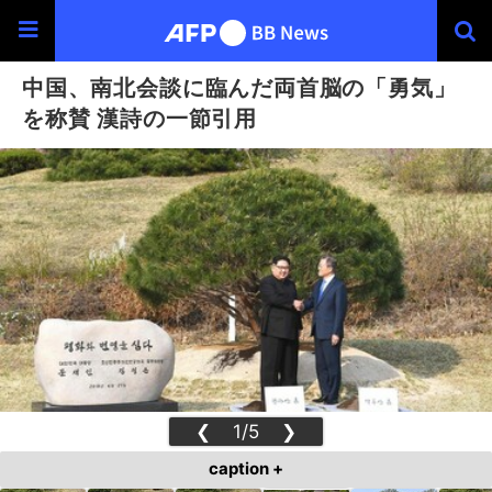
中国、南北会談に臨んだ両首脳の「勇気」
を称賛 漢詩の一節引用
❮
1/5
❯
caption +