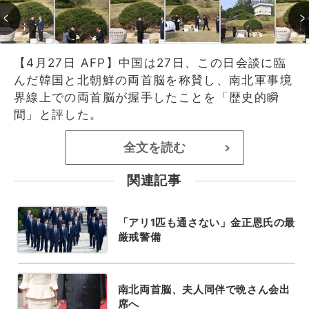
【4月27日 AFP】中国は27日、この日会談に臨
んだ韓国と北朝鮮の両首脳を称賛し、南北軍事境
界線上での両首脳が握手したことを「歴史的瞬
間」と評した。
全文を読む
>
関連記事
「アリ1匹も通さない」金正恩氏の最
厳戒警備
南北両首脳、夫人同伴で晩さん会出
席へ