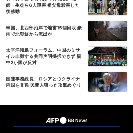
師・生徒ら6人殺害 祖父母殺害した
後移動
韓国、北西部沿岸で地雷15個回収 豪
雨で北朝鮮から流出か
太平洋諸島フォーラム、中国のミサ
イル非難する共同声明採択できず 親
中2か国が反対
国連事務総長、ロシアとウクライナ
両国を非難 民間人狙った攻撃めぐり