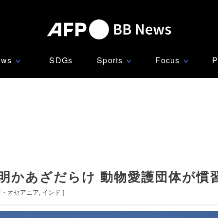
ews
SDGs
Sports
Focus
P
∨
∨
∨
明かあざだらけ 動物愛護団体が慣
ア・オセアニア
インド
]