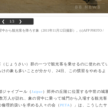
❮
1/3
❯
光客を降ろす象（2011年11月12日撮影）。(c)AFP PHOTO /
る城塞（じょうさい）群の一つで観光客を乗せるのに使われて
けの象も多いことが分かり、24日、この慣習をやめるよ
都ジャイプール（
）郊外の丘陵に位置する中世の城
Jaipur
数万人が訪れ、象の背中に乗って城門から入場する観光客
の倫理的扱いを求める人々の会（
）」は、こうしたサ
PETA