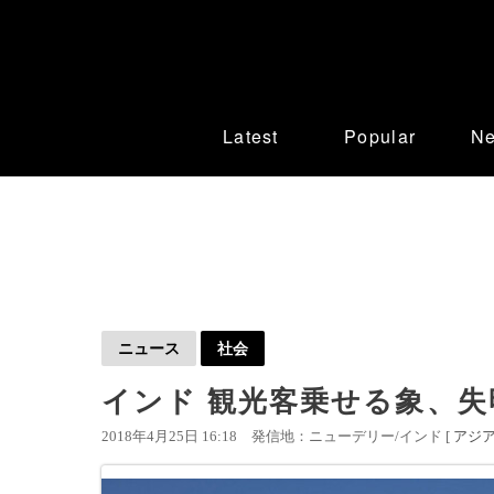
Latest
Popular
N
ニュース
社会
インド 観光客乗せる象、失
2018年4月25日 16:18
発信地：ニューデリー/インド [
アジ