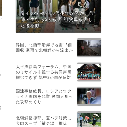
タイの学校で10代少年が発砲、教
師・生徒ら6人殺害 祖父母殺害し
た後移動
韓国、北西部沿岸で地雷15個
回収 豪雨で北朝鮮から流出か
太平洋諸島フォーラム、中国
のミサイル非難する共同声明
い
採択できず 親中2か国が反対
国連事務総長、ロシアとウク
ライナ両国を非難 民間人狙っ
た攻撃めぐり
塞
北朝鮮指導部、夏バテ対策に
犬肉スープ「補身湯」推奨