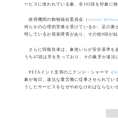
ービスに使われている象、全102頭を対象に
政府機関の動物福祉委員会（
Animal Welfare
何らかの心理的苦痛を受けているか、足の裏が
明しているか視覚障害があり、その他9頭が
さらに同報告者は、象使いらが安全基準を超
うち47頭は牙を失っており、その象牙が違法
PETAインド支局のニクンジ・シャーマ（
Ni
象が毎日、違法な重労働に従事させられてい
うしたサービスをなぜやめなければならないか