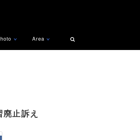
hoto
Area
∨
∨
習廃止訴え