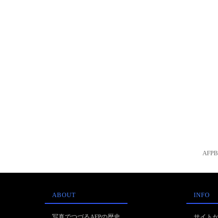
AFP
ABOUT
INFO
写真でつづるAFPの歴史
サイト