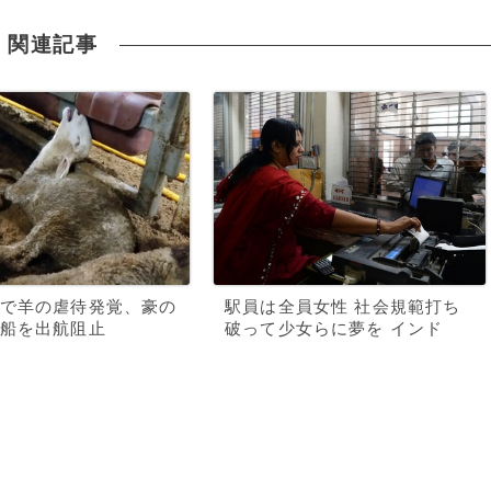
関連記事
で羊の虐待発覚、豪の
駅員は全員女性 社会規範打ち
船を出航阻止
破って少女らに夢を インド