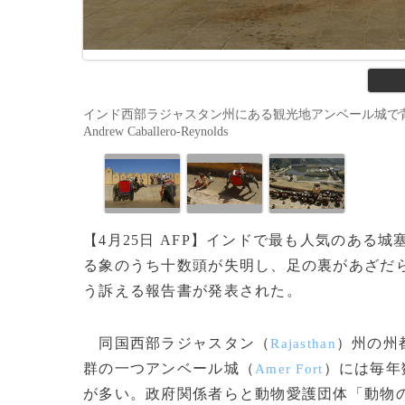
インド西部ラジャスタン州にある観光地アンベール城で背中から観
Andrew Caballero-Reynolds
【4月25日 AFP】インドで最も人気のあ
る象のうち十数頭が失明し、足の裏があざだら
う訴える報告書が発表された。
同国西部ラジャスタン（
）州の州
Rajasthan
群の一つアンベール城（
）には毎年
Amer Fort
が多い。政府関係者らと動物愛護団体「動物