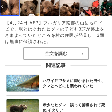
【4月24日 AFP】ブルガリア南部の山岳地ロド
ピで、親とはぐれたヒグマの子ども3頭が路上を
さまよっていたところを村の住民が発見し、3頭
は無事に保護された。
全文を読む
>
関連記事
ハワイ沖でサメに脚かまれた男性、
クマとヘビにも襲われていた
希少なヒグマ、誤って捕獲されて死
ぬ イタリア