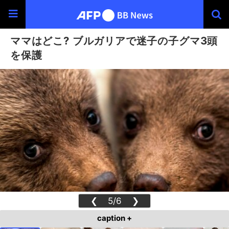
ママはどこ? ブルガリアで迷子の子グマ3頭
を保護
❮
5/6
❯
caption +