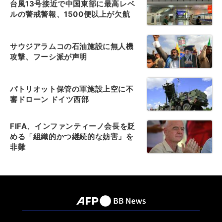
台風13号接近で中国東部に最高レベ
ルの警戒警報、1500便以上が欠航
サウジアラムコの石油施設に無人機
攻撃、フーシ派が声明
パトリオット保管の軍施設上空に不
審ドローン ドイツ西部
FIFA、インファンティーノ会長を貶
める「組織的かつ継続的な妨害」を
非難