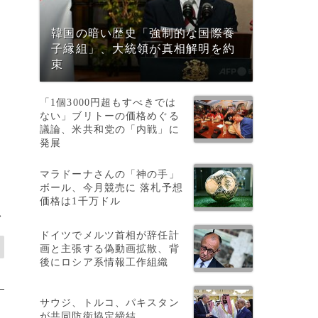
韓国の暗い歴史「強制的な国際養
リ
子縁組」、大統領が真相解明を約
束
「1個3000円超もすべきでは
ない」ブリトーの価格めぐる
議論、米共和党の「内戦」に
発展
マラドーナさんの「神の手」
ボール、今月競売に 落札予想
価格は1千万ドル
>
ドイツでメルツ首相が辞任計
画と主張する偽動画拡散、背
後にロシア系情報工作組織
サウジ、トルコ、パキスタン
が共同防衛協定締結