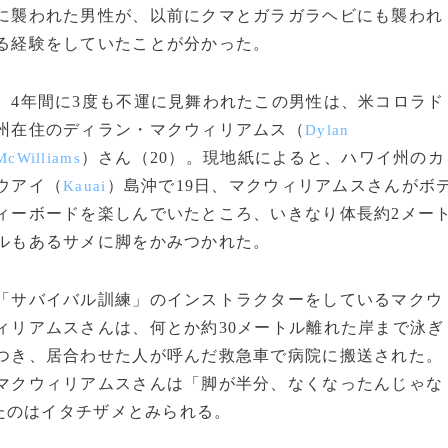
に襲われた男性が、以前にクマとガラガラヘビにも襲われ
る経験をしていたことが分かった。
4年間に3度も不運に見舞われたこの男性は、米コロラド
州在住のディラン・マクウィリアムス（
Dylan
）さん（20）。現地紙によると、ハワイ州のカ
McWilliams
ウアイ（
）島沖で19日、マクウィリアムスさんがボ
Kauai
ィーボードを楽しんでいたところ、いきなり体長約2メー
ルもあるサメに脚をかみつかれた。
「サバイバル訓練」のインストラクターをしているマクウ
ィリアムスさんは、何とか約30メートル離れた岸まで泳ぎ
つき、居合わせた人が呼んだ救急車で病院に搬送された。
マクウィリアムスさんは「脚が半分、なくなったんじゃな
たのはイタチザメとみられる。