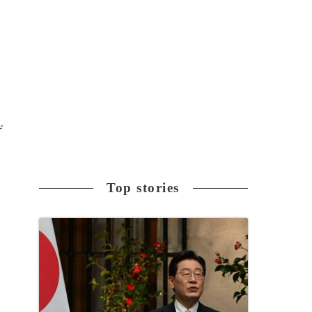
デ
ト
Top stories