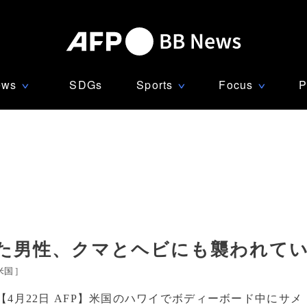
ews
SDGs
Sports
Focus
P
∨
∨
∨
た男性、クマとヘビにも襲われて
米国
]
【4月22日 AFP】米国のハワイでボディーボード中にサメ