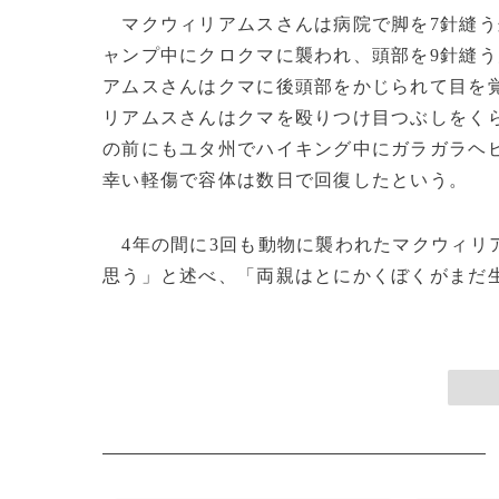
マクウィリアムスさんは病院で脚を7針縫う
ャンプ中にクロクマに襲われ、頭部を9針縫
アムスさんはクマに後頭部をかじられて目を
リアムスさんはクマを殴りつけ目つぶしをく
の前にもユタ州でハイキング中にガラガラヘ
幸い軽傷で容体は数日で回復したという。
4年の間に3回も動物に襲われたマクウィリ
思う」と述べ、「両親はとにかくぼくがまだ生