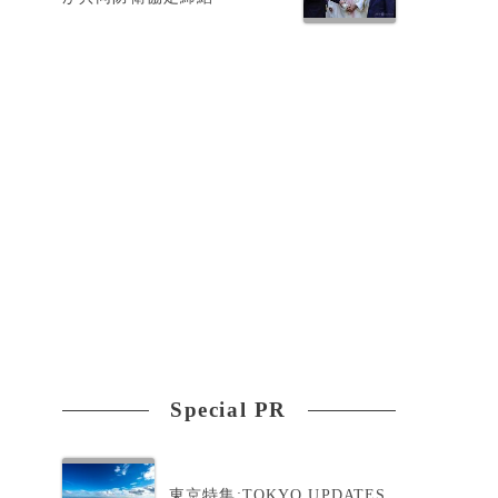
Special PR
東京特集:TOKYO UPDATES