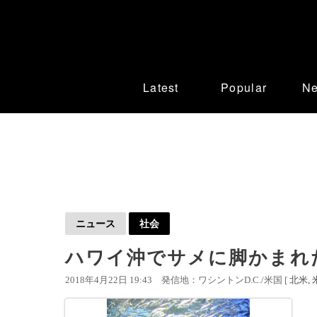
Latest
Popular
N
ニュース
社会
ハワイ沖でサメに脚かまれ
2018年4月22日 19:43
発信地：ワシントンD.C./米国 [
北米