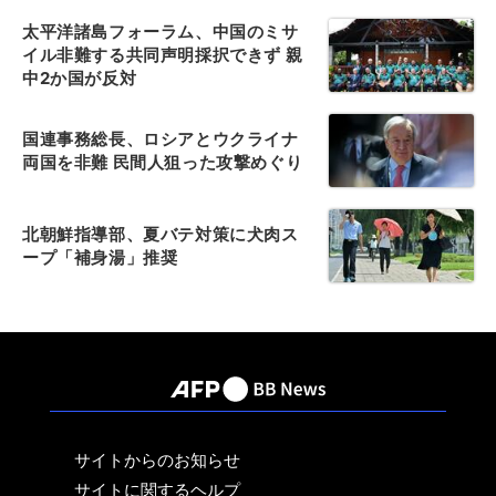
太平洋諸島フォーラム、中国のミサ
イル非難する共同声明採択できず 親
中2か国が反対
国連事務総長、ロシアとウクライナ
両国を非難 民間人狙った攻撃めぐり
北朝鮮指導部、夏バテ対策に犬肉ス
ープ「補身湯」推奨
サイトからのお知らせ
サイトに関するヘルプ