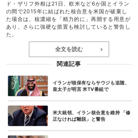
ド・ザリフ外相は21日、欧米など6か国とイラン
の間で2015年に結ばれた核合意を米国が破棄し
た場合は、核濃縮を「精力的に」再開する用意が
あり、さらに強硬な措置も検討していると警告し
た。
全文を読む
>
関連記事
イランが核保有ならサウジも追随、
皇太子が明言 米TV番組で
米大統領、イラン核合意を維持 「修
正なければ離脱」と警告