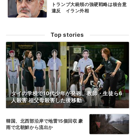
トランプ大統領の強硬戦略は核合意
違反 イラン外相
Top stories
タイの学校で10代少年が発砲、教師・生徒ら6
人殺害 祖父母殺害した後移動
韓国、北西部沿岸で地雷15個回収 豪
雨で北朝鮮から流出か