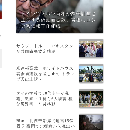
ドイツでメルツ首相が辞任計画と
主張する偽動画拡散、背後にロシ
ア系情報工作組織
さ
サウジ、トルコ、パキスタン
が共同防衛協定締結
米連邦高裁、ホワイトハウス
宴会場建設を差し止め トラン
歳
プ氏は上訴へ
タイの学校で10代少年が発
砲、教師・生徒ら6人殺害 祖
父母殺害した後移動
韓国、北西部沿岸で地雷15個
回収 豪雨で北朝鮮から流出か