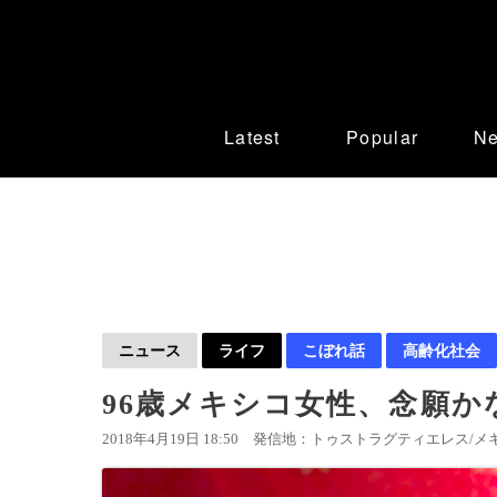
Latest
Popular
N
ニュース
ライフ
こぼれ話
高齢化社会
96歳メキシコ女性、念願か
2018年4月19日 18:50
発信地：トゥストラグティエレス/メキ