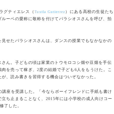
ラグティエレス（
）にある高校の生徒たち
Tuxtla Gutierrez
ダルーペの愛称に敬称を付けてパラシオスさんを呼び、拍
見せたパラシオスさんは、ダンスの授業でもなかなかの
さん。子どもの頃は家業のトウモロコシ畑や豆畑を手伝
肉を売って稼ぎ、2度の結婚で子ども6人をもうけた。こ
たが、読み書きを習得する機会はついぞなかった。
の講座を受講した。「今ならボーイフレンドに手紙も書け
立ち止まることなく、2015年には小学校の成人向けコー
で修了した。