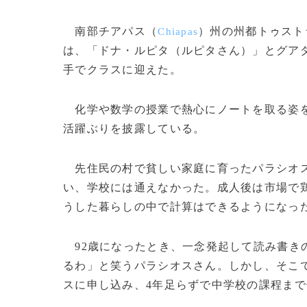
南部チアパス（
）州の州都トゥスト
Chiapas
は、「ドナ・ルピタ（ルピタさん）」とグア
手でクラスに迎えた。
化学や数学の授業で熱心にノートを取る姿を
活躍ぶりを披露している。
先住民の村で貧しい家庭に育ったパラシオス
い、学校には通えなかった。成人後は市場で鶏
うした暮らしの中で計算はできるようになっ
92歳になったとき、一念発起して読み書き
るわ」と笑うパラシオスさん。しかし、そこで
スに申し込み、4年足らずで中学校の課程ま