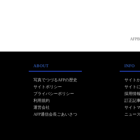
AFP
ABOUT
INFO
写真でつづるAFPの歴史
サイト
サイトポリシー
サイト
プライバシーポリシー
採用情
利用規約
訂正記
運営会社
サイト
AFP通信会長ごあいさつ
ニュー