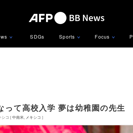
ews
SDGs
Sports
Focus
P
∨
∨
∨
なって高校入学 夢は幼稚園の先生
シコ [
中南米
メキシコ
]