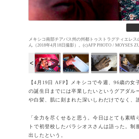
メキシコ南部チアパス州の州都トゥストラグティエレスの
ん（2018年4月18日撮影）。(c)AFP PHOTO / MOYSES Z
【4月19日 AFP】メキシコで今週、96歳の
の誕生日までには卒業したいというグアダル
や白髪、肌に刻まれた深いしわだけでなく、
「全力を尽くせると思う。今日はとても素晴ら
トで初登校したパラシオスさんは語った。制
出したという。