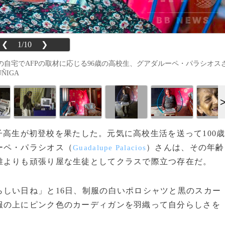
❮
1/10
❯
自宅でAFPの取材に応じる96歳の高校生、グアダルーペ・パラシオス
UÑIGA
女子高生が初登校を果たした。元気に高校生活を送って100
ーペ・パラシオス（
）さんは、その年齢
Guadalupe Palacios
誰よりも頑張り屋な生徒としてクラスで際立つ存在だ。
しい日ね」と16日、制服の白いポロシャツと黒のスカー
服の上にピンク色のカーディガンを羽織って自分らしさを