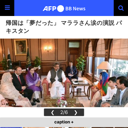
帰国は「夢だった」 マララさん涙の演説 パ
キスタン
❮
2/6
❯
caption +