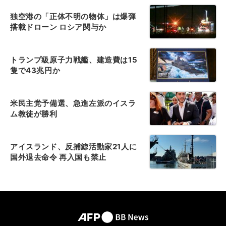
独空港の「正体不明の物体」は爆弾
搭載ドローン ロシア関与か
トランプ級原子力戦艦、建造費は15
隻で43兆円か
米民主党予備選、急進左派のイスラ
ム教徒が勝利
アイスランド、反捕鯨活動家21人に
国外退去命令 再入国も禁止