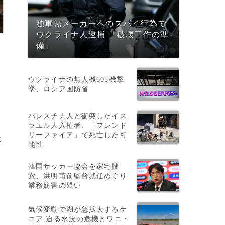
独軍需メーカーへのスパイ行為で
ウクライナ人逮捕 「破壊工作の準
備」
ウクライナの無人機605機撃
墜、ロシア国防省
パレスチナ人と衝突したイス
）
ラエル人入植者、「フレンド
リーファイア」で死亡した可
た
能性
韓国サッカー協会を家宅捜
索、洪明甫前監督就任めぐり
業務妨害の疑い
気候変動で湖が急拡大するケ
ニア 迫る水没の危機とワニ・