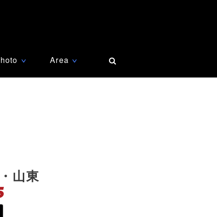
hoto
Area
∨
∨
・山東