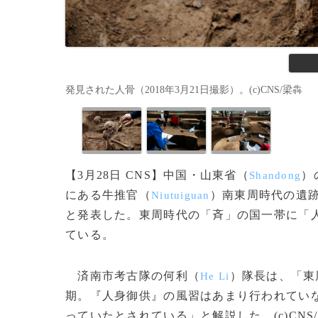
発見された人骨（2018年3月21日撮影）。(c)CNS/梁犇
【3月28日 CNS】中国・山東省（
）
Shandong
にある牛推官（
）南東周時代の遺
Niutuiguan
と発表した。東周時代の「斉」の国一帯に「
ている。
済南市考古隊の何利（
）隊長は、「東
He Li
期。『人身御供』の風習はあまり行われてい
っていたとされている」と解説した。(c)CNS/JC