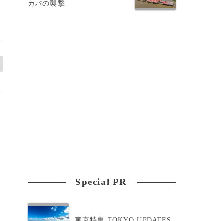
カバの襲撃
>
Special PR
東京特集:TOKYO UPDATES