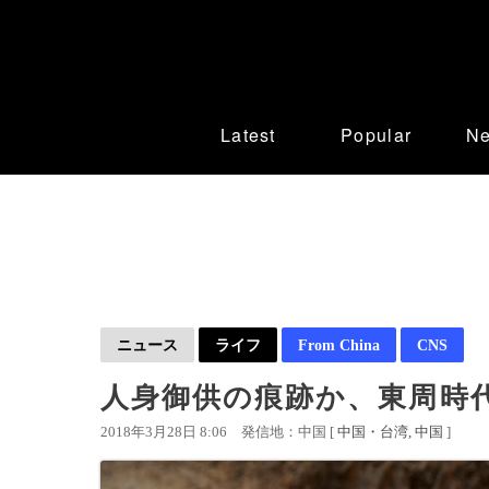
Latest
Popular
N
ニュース
ライフ
From China
CNS
人身御供の痕跡か、東周時
2018年3月28日 8:06
発信地：中国 [
中国・台湾
中国
]