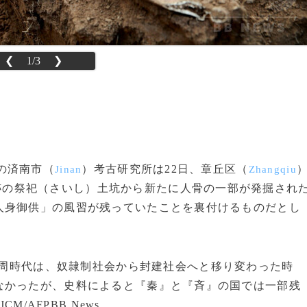
❮
1/3
❯
の済南市（
）考古研究所は22日、章丘区（
Jinan
Zhangqiu
跡の祭祀（さいし）土坑から新たに人骨の一部が発掘され
人身御供」の風習が残っていたことを裏付けるものだとし
周時代は、奴隷制社会から封建社会へと移り変わった時
なかったが、史料によると『秦』と『斉』の国では一部残
M/AFPBB News