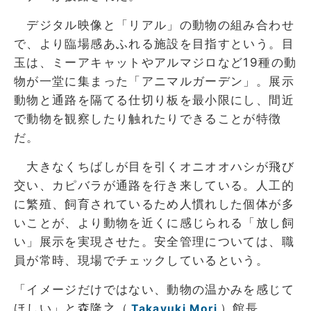
デジタル映像と「リアル」の動物の組み合わせ
で、より臨場感あふれる施設を目指すという。目
玉は、ミーアキャットやアルマジロなど19種の動
物が一堂に集まった「アニマルガーデン」。展示
動物と通路を隔てる仕切り板を最小限にし、間近
で動物を観察したり触れたりできることが特徴
だ。
大きなくちばしが目を引くオニオオハシが飛び
交い、カピバラが通路を行き来している。人工的
に繁殖、飼育されているため人慣れした個体が多
いことが、より動物を近くに感じられる「放し飼
い」展示を実現させた。安全管理については、職
員が常時、現場でチェックしているという。
「イメージだけではない、動物の温かみを感じて
ほしい」と森隆之（
）館長
Takayuki Mori