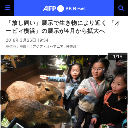
「放し飼い」展示で生き物により近く 「オ
ービィ横浜」の展示が4月から拡大へ
2018年3月26日 19:54
発信地：神奈川 [
アジア・オセアニア
神奈川
]
10
13
14
16
12
15
11
3
4
6
9
2
5
7
8
1
/16
/16
/16
/16
/16
/16
/16
/16
/16
/16
/16
/16
/16
/16
/16
/16