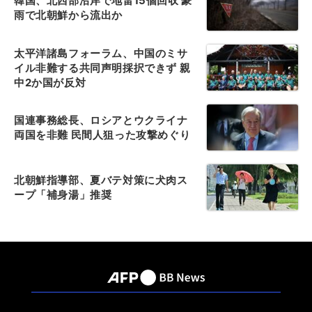
韓国、北西部沿岸で地雷15個回収 豪
雨で北朝鮮から流出か
太平洋諸島フォーラム、中国のミサ
イル非難する共同声明採択できず 親
中2か国が反対
国連事務総長、ロシアとウクライナ
両国を非難 民間人狙った攻撃めぐり
北朝鮮指導部、夏バテ対策に犬肉ス
ープ「補身湯」推奨