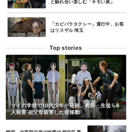
と触れ合い楽しむ「キモい展」
「カピバラタクシー」運行中、お客
はリスザル 埼玉
Top stories
タイの学校で10代少年が発砲、教師・生徒ら6
人殺害 祖父母殺害した後移動