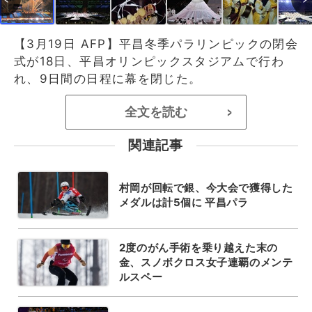
【3月19日 AFP】平昌冬季パラリンピックの閉会
式が18日、平昌オリンピックスタジアムで行わ
れ、9日間の日程に幕を閉じた。
全文を読む
>
関連記事
村岡が回転で銀、今大会で獲得した
メダルは計5個に 平昌パラ
2度のがん手術を乗り越えた末の
金、スノボクロス女子連覇のメンテ
ルスペー