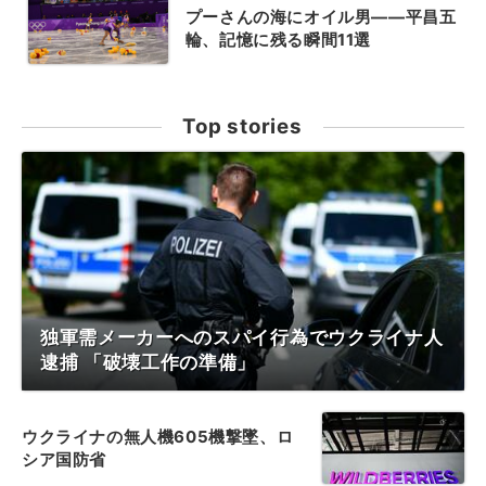
プーさんの海にオイル男――平昌五
輪、記憶に残る瞬間11選
Top stories
独軍需メーカーへのスパイ行為でウクライナ人
逮捕 「破壊工作の準備」
ウクライナの無人機605機撃墜、ロ
シア国防省