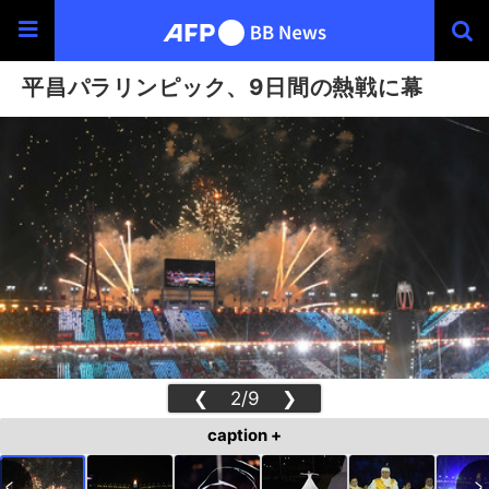
平昌パラリンピック、9日間の熱戦に幕
❮
2/9
❯
caption +