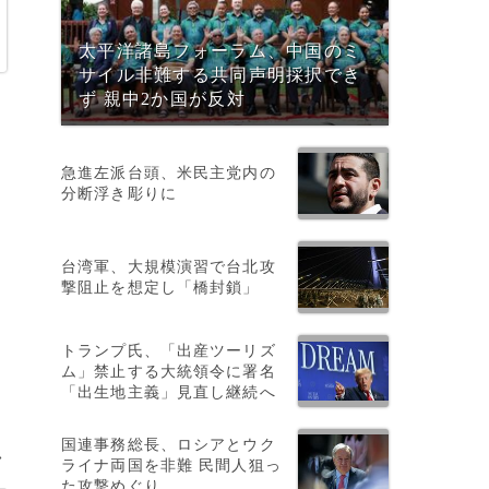
太平洋諸島フォーラム、中国のミ
サイル非難する共同声明採択でき
ず 親中2か国が反対
急進左派台頭、米民主党内の
分断浮き彫りに
台湾軍、大規模演習で台北攻
撃阻止を想定し「橋封鎖」
トランプ氏、「出産ツーリズ
ム」禁止する大統領令に署名
「出生地主義」見直し継続へ
国連事務総長、ロシアとウク
>
ライナ両国を非難 民間人狙っ
た攻撃めぐり