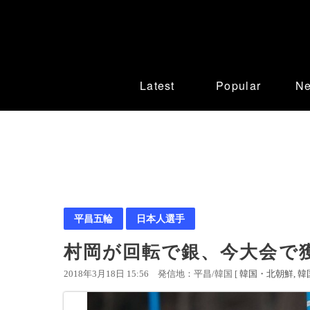
Latest
Popular
N
平昌五輪
日本人選手
村岡が回転で銀、今大会で獲
2018年3月18日 15:56
発信地：平昌/韓国 [
韓国・北朝鮮
韓