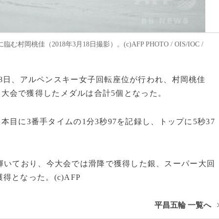
（2018年3月18日撮影）。(c)AFP PHOTO / OIS/IOC /
は18日、アルペンスキー女子回転座位が行われ、村岡桃佳
大会で獲得したメダルは合計5個となった。
本目に3番手タイムの1分3秒97を記録し、トップに5秒37
輝いており、今大会では滑降で獲得した銀、スーパー大回
となった。(c)AFP
平昌五輪 一覧へ