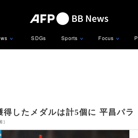
ews
SDGs
Sports
Focus
P
∨
∨
∨
得したメダルは計5個に 平昌パラ
国
]