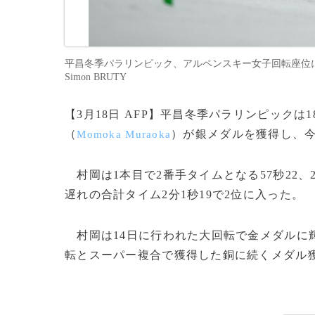
平昌冬季パラリンピック、アルペンスキー女子回転座位に臨む村岡桃佳
Simon BRUTY
【3月18日 AFP】平昌冬季パラリンピック
（
）が銀メダルを獲得し、今
Momoka Muraoka
村岡は1本目で2番手タイムとなる57秒22、2
遅れの合計タイム2分1秒19で2位に入った。
村岡は14日に行われた大回転で金メダルに
転とスーパー複合で獲得した銅に続くメダル獲得