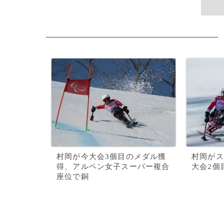
村岡が今大会3個目のメダル獲
村岡がス
得、アルペン女子スーパー複合
大会2個
座位で銅