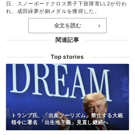
日、スノーボードクロス男子下肢障害LL2が行わ
れ、成田緑夢が銅メダルを獲得した。
全文を読む
>
関連記事
Top stories
トランプ氏、「出産ツーリズム」禁止する大統
領令に署名 「出生地主義」見直し継続へ