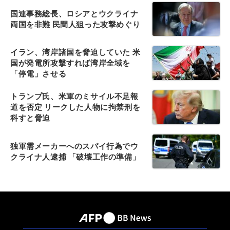
国連事務総長、ロシアとウクライナ
両国を非難 民間人狙った攻撃めぐり
イラン、湾岸諸国を脅迫していた 米
国が発電所攻撃すれば湾岸全域を
「停電」させる
トランプ氏、米軍のミサイル不足報
道を否定 リークした人物に拘禁刑を
科すと脅迫
独軍需メーカーへのスパイ行為でウ
クライナ人逮捕 「破壊工作の準備」