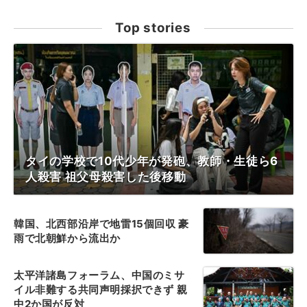
Top stories
タイの学校で10代少年が発砲、教師・生徒ら6
人殺害 祖父母殺害した後移動
韓国、北西部沿岸で地雷15個回収 豪
雨で北朝鮮から流出か
太平洋諸島フォーラム、中国のミサ
イル非難する共同声明採択できず 親
中2か国が反対