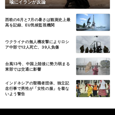
喩にイランが反論
西欧の6月と7月の暑さは観測史上最
高を記録、EU気候監視機関
ウクライナの無人機攻撃によりロシ
ア中部で12人死亡、39人負傷
台風13号、中国上陸後に勢力弱まる
東部では交通に影響
インドネシアの聖職者団体、独立記
念行事で男性が「女性の服」を着な
いよう警告