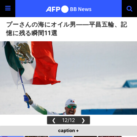
プーさんの海にオイル男――平昌五輪、記
憶に残る瞬間11選
❮
12/12
❯
caption +