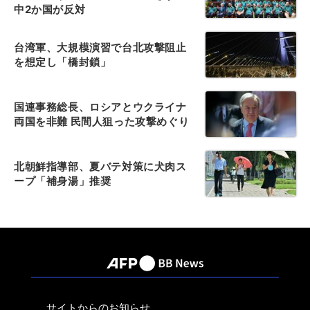
中2か国が反対
台湾軍、大規模演習で台北攻撃阻止
を想定し「橋封鎖」
国連事務総長、ロシアとウクライナ
両国を非難 民間人狙った攻撃めぐり
北朝鮮指導部、夏バテ対策に犬肉ス
ープ「補身湯」推奨
サイトからのお知らせ