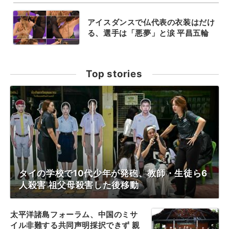
アイスダンスで仏代表の衣装はだけ
る、選手は「悪夢」と涙 平昌五輪
Top stories
タイの学校で10代少年が発砲、教師・生徒ら6
人殺害 祖父母殺害した後移動
太平洋諸島フォーラム、中国のミサ
イル非難する共同声明採択できず 親