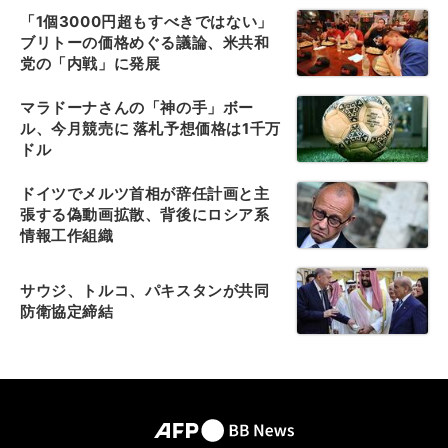
「1個3000円超もすべきではない」
ブリトーの価格めぐる議論、米共和
党の「内戦」に発展
マラドーナさんの「神の手」ボー
ル、今月競売に 落札予想価格は1千万
ドル
ドイツでメルツ首相が辞任計画と主
張する偽動画拡散、背後にロシア系
情報工作組織
サウジ、トルコ、パキスタンが共同
防衛協定締結