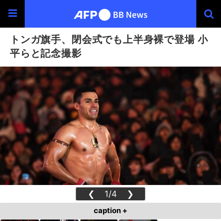
トンガ旗手、閉会式でも上半身裸で登場 小
平らと記念撮影
❮
1/4
❯
caption +