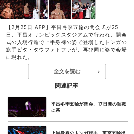
【2月25日 AFP】平昌冬季五輪の閉会式が25
日、平昌オリンピックスタジアムで行われ、開会
式の入場行進で上半身裸の姿で登場したトンガの
旗手ピタ・タウファトファが、再び同じ姿で会場
に現れた。
全文を読む
>
関連記事
平昌冬季五輪が閉会、17日間の熱戦
に幕
上半身裸のトンガ旗手、東京五輪出