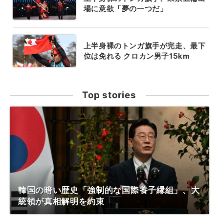
場に意欲「夢の一つだ」
上半身裸のトンガ旗手が完走、最下
位は免れる クロカン男子15km
Top stories
韓国の暗い歴史「強制的な国際養子縁組」、大
統領が真相解明を約束