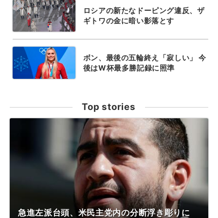
ロシアの新たなドーピング違反、ザ
ギトワの金に暗い影落とす
ボン、最後の五輪終え「寂しい」 今
後はW杯最多勝記録に照準
Top stories
急進左派台頭、米民主党内の分断浮き彫りに