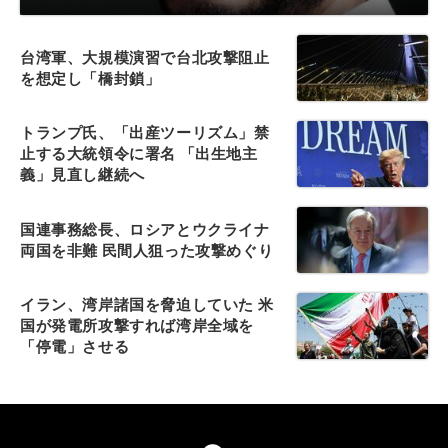
台湾軍、大規模演習で台北攻撃阻止
を想定し「橋封鎖」
トランプ氏、「出産ツーリズム」禁
止する大統領令に署名 「出生地主
義」見直し継続へ
国連事務総長、ロシアとウクライナ
両国を非難 民間人狙った攻撃めぐり
イラン、湾岸諸国を脅迫していた 米
国が発電所攻撃すれば湾岸全域を
「停電」させる