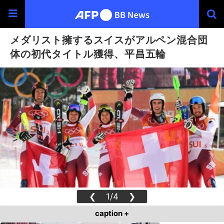
メダリスト擁するスイスがアルペン混合団
体の初代タイトル獲得、平昌五輪
❮
1/4
❯
caption +