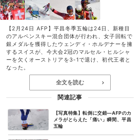
【2月24日 AFP】平昌冬季五輪は24日、新種目
のアルペンスキー混合団体が行われ、女子回転で
銀メダルを獲得したウェンディ・ホルデナーを擁
するスイスが、今大会2冠のマルセル・ヒルシャ
ーを欠くオーストリアを3-1で退け、初代王者と
なった。
全文を読む
>
関連記事
【写真特集】転倒に交錯―AFPのカ
メラがとらえた「痛い」瞬間、平昌
五輪