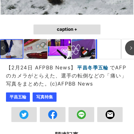
caption +
作成中
画像作成中
【2月24日 AFPBB News】
でAFP
平昌冬季五輪
のカメラがとらえた、選手の転倒などの「痛い」
写真をまとめた。(c)AFPBB News
平昌五輪
写真特集