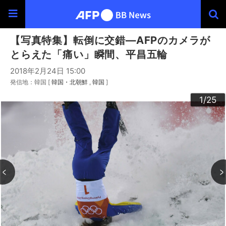
【写真特集】転倒に交錯―AFPのカメラが
とらえた「痛い」瞬間、平昌五輪
2018年2月24日 15:00
発信地：韓国 [
韓国・北朝鮮
韓国
]
20
23
24
22
25
10
13
14
16
19
12
15
17
18
21
11
3
4
6
9
2
5
7
8
1
/25
/25
/25
/25
/25
/25
/25
/25
/25
/25
/25
/25
/25
/25
/25
/25
/25
/25
/25
/25
/25
/25
/25
/25
/25