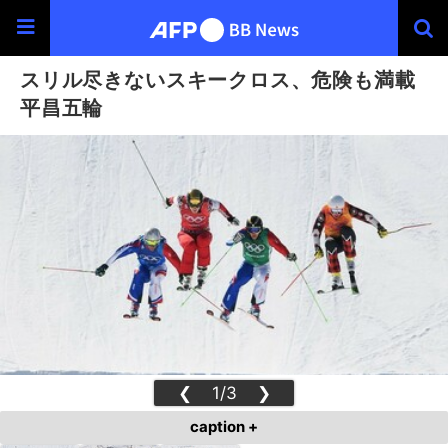
スリル尽きないスキークロス、危険も満載
平昌五輪
❮
1/3
❯
caption +