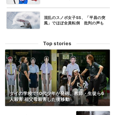
混乱のスノボ女子SS、「平昌の突
風」でほぼ全員転倒 批判の声も
Top stories
タイの学校で10代少年が発砲、教師・生徒ら6
人殺害 祖父母殺害した後移動