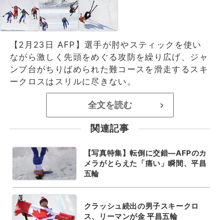
【2月23日 AFP】選手が肘やスティックを使い
ながら激しく先頭をめぐる攻防を繰り広げ、ジャ
ンプ台がちりばめられた難コースを滑走するスキ
ークロスはスリルに尽きない。
全文を読む
>
関連記事
【写真特集】転倒に交錯―AFPのカ
メラがとらえた「痛い」瞬間、平昌
五輪
クラッシュ続出の男子スキークロ
ス、リーマンが金 平昌五輪