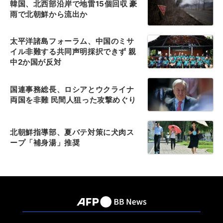
韓国、北西部沿岸で地雷15個回収 豪
雨で北朝鮮から流出か
太平洋諸島フォーラム、中国のミサ
イル非難する共同声明採択できず 親
中2か国が反対
国連事務総長、ロシアとウクライナ
両国を非難 民間人狙った攻撃めぐり
北朝鮮指導部、夏バテ対策に犬肉ス
ープ「補身湯」推奨