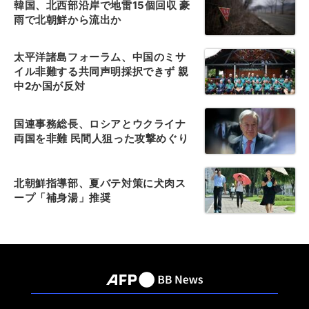
韓国、北西部沿岸で地雷15個回収 豪
雨で北朝鮮から流出か
太平洋諸島フォーラム、中国のミサ
イル非難する共同声明採択できず 親
中2か国が反対
国連事務総長、ロシアとウクライナ
両国を非難 民間人狙った攻撃めぐり
北朝鮮指導部、夏バテ対策に犬肉ス
ープ「補身湯」推奨