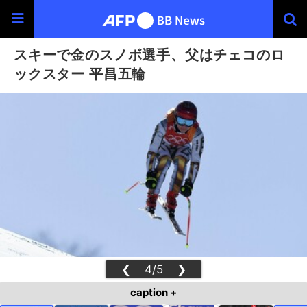
スキーで金のスノボ選手、父はチェコのロ
ックスター 平昌五輪
❮
4/5
❯
caption +