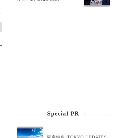
>
Special PR
東京特集:TOKYO UPDATES