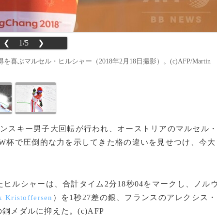
❮
1/5
❯
ルセル・ヒルシャー（2018年2月18日撮影）。(c)AFP/Martin
ペンスキー男子大回転が行われ、オーストリアのマルセル
のW杯で圧倒的な力を示してきた格の違いを見せつけ、今大
ヒルシャーは、合計タイム2分18秒04をマークし、ノル
）を1秒27差の銀、フランスのアレクシス・
k Kristoffersen
の銅メダルに抑えた。(c)AFP