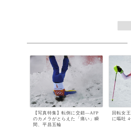
【写真特集】転倒に交錯―AFP
回転女王
のカメラがとらえた「痛い」瞬
に嘔吐 
間、平昌五輪