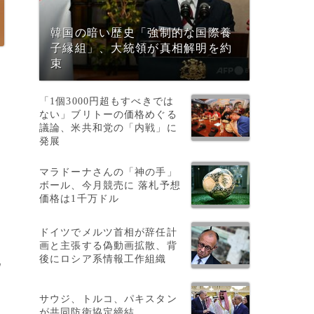
韓国の暗い歴史「強制的な国際養
子縁組」、大統領が真相解明を約
束
「1個3000円超もすべきでは
ない」ブリトーの価格めぐる
議論、米共和党の「内戦」に
発展
マラドーナさんの「神の手」
ボール、今月競売に 落札予想
・
価格は1千万ドル
ドイツでメルツ首相が辞任計
画と主張する偽動画拡散、背
後にロシア系情報工作組織
ウ
サウジ、トルコ、パキスタン
が共同防衛協定締結