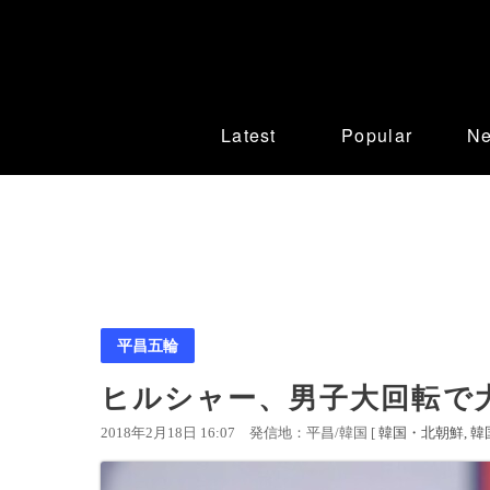
Latest
Popular
N
平昌五輪
ヒルシャー、男子大回転で大
2018年2月18日 16:07
発信地：平昌/韓国 [
韓国・北朝鮮
韓