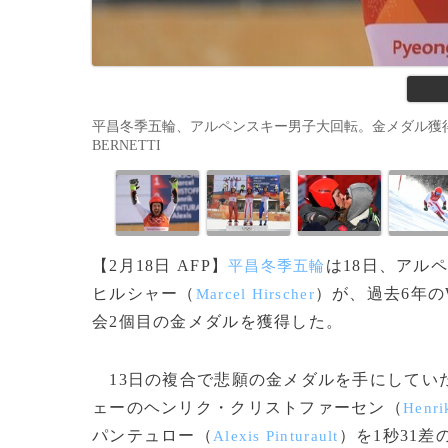
平昌冬季五輪、アルペンスキー男子大回転。金メダル獲得を喜ぶマ
BERNETTI
【2月18日 AFP】
は18日、アル
平昌冬季五輪
ヒルシャー（
）が、過去6年
Marcel Hirscher
会2個目の金メダルを獲得した。
13日の複合で悲願の金メダルを手にしていた
ェーのヘンリク・クリストファーセン（
Henri
パンテュロー（
）を1秒31差
Alexis Pinturault