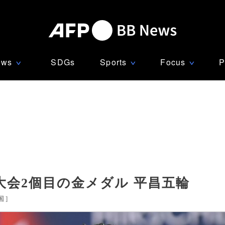
ews
SDGs
Sports
Focus
P
∨
∨
∨
会2個目の金メダル 平昌五輪
国
]