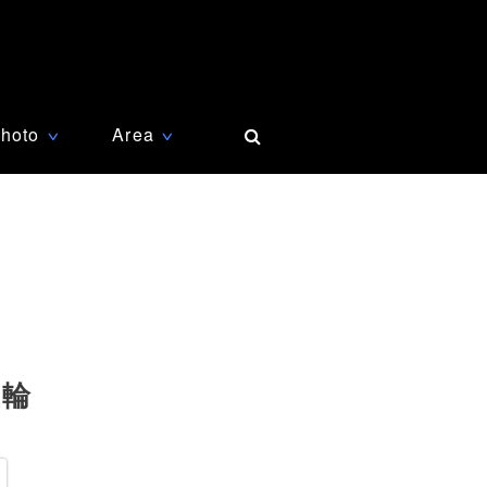
hoto
Area
∨
∨
五輪