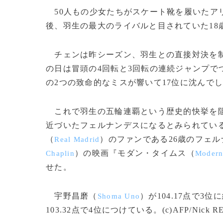
50人もの少女たちがスケート靴を履いたア
後、羽生の最大のライバルと目されていた18
チェンは昨シーズン、羽生との直接対決を制
の日は冒頭の4回転と3回転の連続ジャンプで
の2つの致命的なミスが響いて17位に沈んで
これで羽生の五輪連覇という歴史的快挙を阻
近づいたフェルナンデスになるとみられてい
（
）のファンである26歳のフェ
Real Madrid
）の映画『モダン・タイムス（
Chaplin
Modern
せた。
宇野昌磨（
）が104.17点で3
Shoma Uno
103.32点で4位につけている。(c)AFP/Nick R