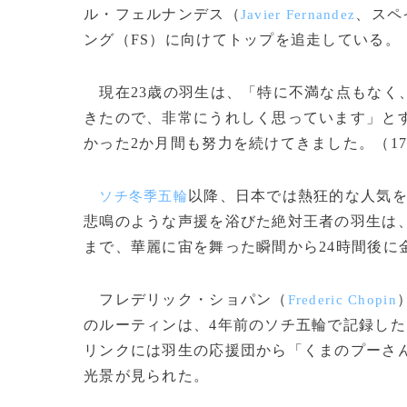
ル・フェルナンデス（
、スペ
Javier Fernandez
ング（FS）に向けてトップを追走している。
現在23歳の羽生は、「特に不満な点もなく
きたので、非常にうれしく思っています」と
かった2か月間も努力を続けてきました。（1
以降、日本では熱狂的な人気
ソチ冬季五輪
悲鳴のような声援を浴びた絶対王者の羽生は
まで、華麗に宙を舞った瞬間から24時間後に
フレデリック・ショパン（
Frederic Chopin
のルーティンは、4年前のソチ五輪で記録した
リンクには羽生の応援団から「くまのプーさ
光景が見られた。