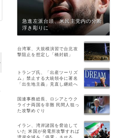
急進左派台頭、米民主党内の分断
浮き彫りに
台湾軍、大規模演習で台北攻
撃阻止を想定し「橋封鎖」
トランプ氏、「出産ツーリズ
ム」禁止する大統領令に署名
）
「出生地主義」見直し継続へ
3
国連事務総長、ロシアとウク
ライナ両国を非難 民間人狙っ
た攻撃めぐり
イラン、湾岸諸国を脅迫して
いた 米国が発電所攻撃すれば
湾岸全域を「停電」させる