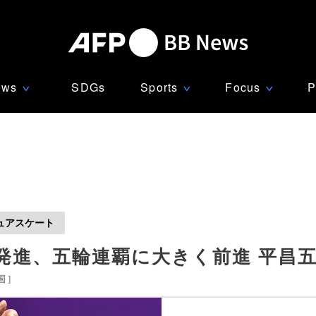
ews
SDGs
Sports
Focus
P
∨
∨
∨
ュアスケート
発進、五輪連覇に大きく前進 平昌
国
]