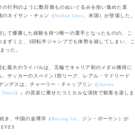
リの行列のように数百個ものぬいぐるみを拾い集めた直
歳のネイサン・チェン（
、米国）が登場した
Nathan Chen
して優勝した経験を持つ唯一の選手となったものの、こ
つまずくと、3回転半ジャンプでも体勢を崩してしまい、
しまった。
む最大のライバルは、五輪でキャリア初のメダル獲得に
る。サッカーのスペイン1部リーグ、レアル・マドリード
ルナンデスは、チャーリー・チャップリン（
Charlie
）』の音楽に乗せたコミカルな演技で観客を楽しま
 Times
位に続き、中国の金博洋（
、ジン・ボーヤン）が
Boyang Jin
EEVES