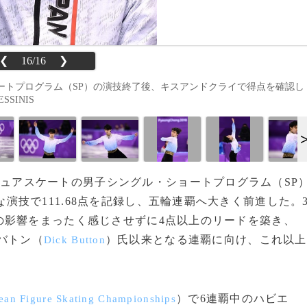
❮
16/16
❯
ートプログラム（SP）の演技終了後、キスアンドクライで得点を確認し
SSINIS
ギュアスケートの男子シングル・ショートプログラム（SP
な演技で111.68点を記録し、五輪連覇へ大きく前進した。
の影響をまったく感じさせずに4点以上のリードを築き、
・バトン（
）氏以来となる連覇に向け、これ以上
Dick Button
）で6連覇中のハビエ
ean Figure Skating Championships