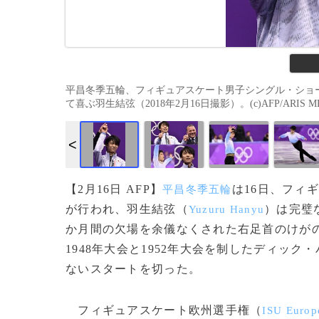
平昌冬季五輪、フィギュアスケート男子シングル・ショ
て喜ぶ羽生結弦（2018年2月16日撮影）。(c)AFP/ARIS ME
【2月16日 AFP】
は16日、フィ
平昌冬季五輪
が行われ、羽生結弦（
）は完璧
Yuzuru Hanyu
か月間の欠場を余儀なくされた右足首のけが
1948年大会と1952年大会を制したディック
ないスタートを切った。
フィギュアスケート欧州選手権（
ISU Europ