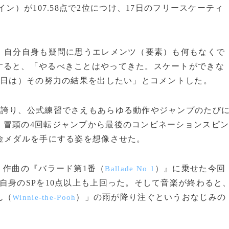
イン）が107.58点で2位につけ、17日のフリースケーティ
、自分自身も疑問に思うエレメンツ（要素）も何もなくで
すると、「やるべきことはやってきた。スケートができな
7日は）その努力の結果を出したい」とコメントした。
を誇り、公式練習でさえもあらゆる動作やジャンプのたび
、冒頭の4回転ジャンプから最後のコンビネーションスピ
金メダルを手にする姿を想像させた。
）作曲の『バラード第1番（
）』に乗せた今回
Ballade No 1
自身のSPを10点以上も上回った。そして音楽が終わると
ん（
）」の雨が降り注ぐというおなじみの
Winnie-the-Pooh