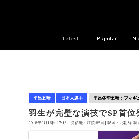
Latest
Popular
N
平昌五輪
日本人選手
平昌冬季五輪：フィギ
羽生が完璧な演技でSP首位
2018年2月16日 17:16
発信地：江陵/韓国 [
韓国・北朝鮮
韓