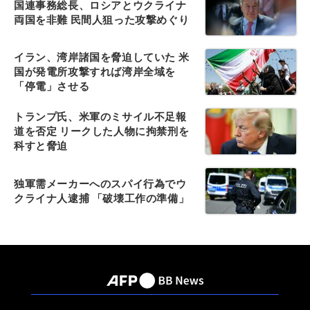
国連事務総長、ロシアとウクライナ
両国を非難 民間人狙った攻撃めぐり
イラン、湾岸諸国を脅迫していた 米
国が発電所攻撃すれば湾岸全域を
「停電」させる
トランプ氏、米軍のミサイル不足報
道を否定 リークした人物に拘禁刑を
科すと脅迫
独軍需メーカーへのスパイ行為でウ
クライナ人逮捕 「破壊工作の準備」