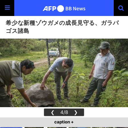
希少な新種ゾウガメの成長見守る、ガラパ
ゴス諸島
❮
4/8
❯
caption +