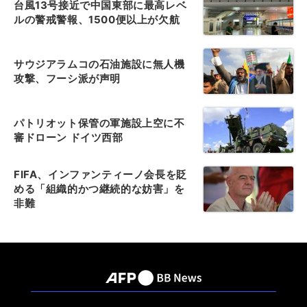
台風13号接近で中国東部に最高レベ
ルの警戒警報、1500便以上が欠航
サウジアラムコの石油施設に無人機
攻撃、フーシ派が声明
パトリオット保管の軍施設上空に不
審ドローン ドイツ西部
FIFA、インファンティーノ会長を貶
める「組織的かつ継続的な妨害」を
非難