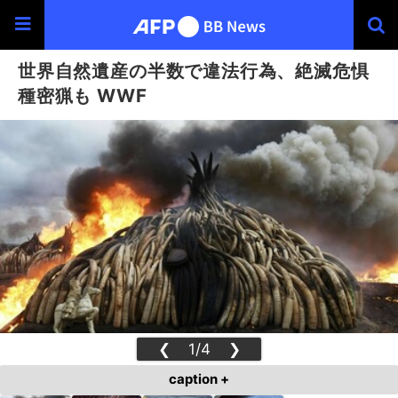
世界自然遺産の半数で違法行為、絶滅危惧
種密猟も WWF
❮
1/4
❯
caption +